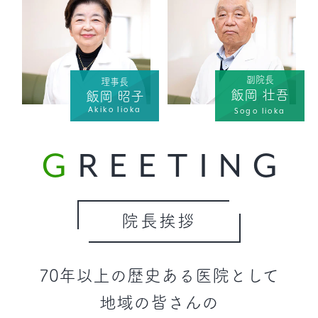
副院長
理事長
飯岡 壮吾
飯岡 昭子
Akiko Iioka
Sogo Iioka
GREETING
院長挨拶
70年以上の歴史ある医院として
地域の皆さんの